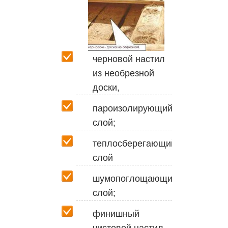
черновой настил
из необрезной
доски,
пароизолирующий
слой;
теплосберегающий
слой
шумопоглощающий
слой;
финишный
чистовой настил