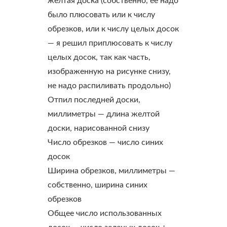
желтая доска (собственно, ее надо
было плюсовать или к числу
обрезков, или к числу целых досок
— я решил приплюсовать к числу
целых досок, так как часть,
изображенную на рисунке снизу,
не надо распиливать продольно)
Отпил последней доски,
миллиметры
— длина желтой
доски, нарисованной снизу
Число обрезков
— число синих
досок
Ширина обрезков, миллиметры
—
собственно, ширина синих
обрезков
Общее число использованных