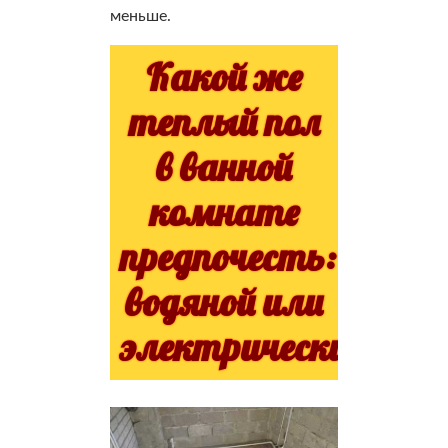
меньше.
Какой же
теплый пол
в ванной
комнате
предпочесть:
водяной или
электрический?