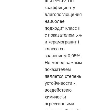
ІІІ и РЕІ-ІV. По
коэффициенту
влагопоглощения
наиболее
подходит класс ІІ
c показателем 6%
и керамогранит І
класса со
значением 0,05%.
Не менее важным
показателем
является степень
устойчивости к
воздействию
химически
агрессивными