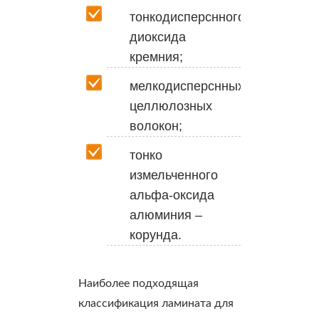
тонкодисперснного
диоксида
кремния;
мелкодисперснных
целлюлозных
волокон;
тонко
измельченного
альфа-оксида
алюминия –
корунда.
Наиболее подходящая
классификация ламината для